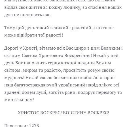
віддав своє життя за кожну людину, за спасіння наших
душ не полишить нас.
Тому цей день такий великий і радісний, і ніхто не
може відібрати тої радості!
Дорогі у Христі, вітаємо всіх Вас щиро з цим Великим і
світлим Святом Христового Воскресіння! Нехай у цей
день Бог наповнить серця кожної людини Божим
світлом, миром та радістю, просвітить розум своєю
мудрість! Нехай своєю безмежною любовʼю огорне
наш багатостраждаючий український нарід злікує всі
зранені болем душі, загоїть рани, подарує перемогу та
мир всім нам!
ХРИСТОС ВОСКРЕС! ВОІСТИНУ ВОСКРЕС!
Перегляди: 1273