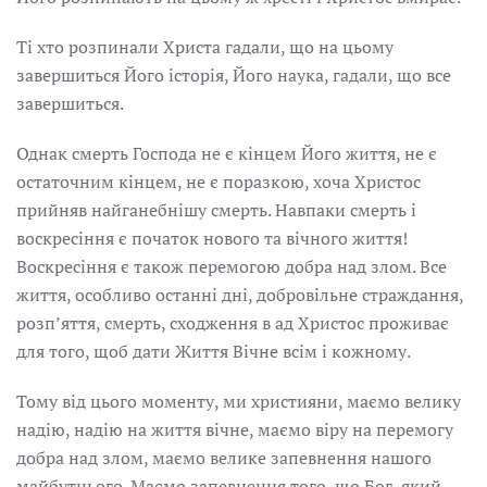
Ті хто розпинали Христа гадали, що на цьому
завершиться Його історія, Його наука, гадали, що все
завершиться.
Однак смерть Господа не є кінцем Його життя, не є
остаточним кінцем, не є поразкою, хоча Христос
прийняв найганебнішу смерть. Навпаки смерть і
воскресіння є початок нового та вічного життя!
Воскресіння є також перемогою добра над злом. Все
життя, особливо останні дні, добровільне страждання,
розпʼяття, смерть, сходження в ад Христос проживає
для того, щоб дати Життя Вічне всім і кожному.
Тому від цього моменту, ми християни, маємо велику
надію, надію на життя вічне, маємо віру на перемогу
добра над злом, маємо велике запевнення нашого
майбутнього. Маємо запевнення того, що Бог, який