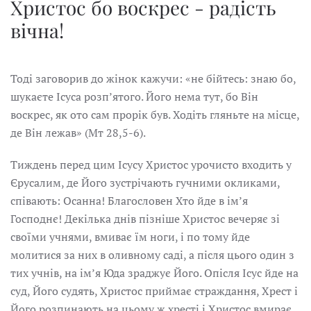
Христос бо воскрес - радість
вічна!
Тоді заговорив до жінок кажучи: «не бійтесь: знаю бо,
шукаєте Ісуса розпʼятого. Його нема тут, бо Він
воскрес, як ото сам прорік був. Ходіть гляньте на місце,
де Він лежав» (Мт 28,5-6).
Тиждень перед цим Ісусу Христос урочисто входить у
Єрусалим, де Його зустрічають гучними окликами,
співають: Осанна! Благословен Хто йде в імʼя
Господнє! Декілька днів пізніше Христос вечеряє зі
своїми учнями, вмиває їм ноги, і по тому йде
молитися за них в оливному саді, а після цього один з
тих учнів, на імʼя Юда зраджує Його. Опісля Ісус йде на
суд, Його судять, Христос приймає страждання, Хрест і
Його розпинають на цьому ж хресті і Христос вмирає.