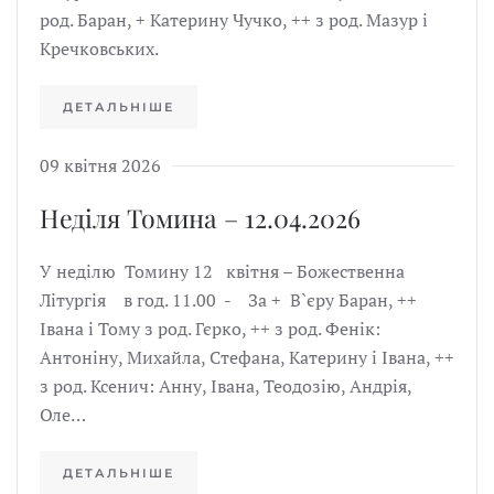
род. Баран, + Катерину Чучко, ++ з род. Мазур і
Кречковських.
ДЕТАЛЬНІШЕ
09 квітня 2026
Неділя Томина – 12.04.2026
У неділю Томину 12 квітня – Божественна
Літургія в год. 11.00 - За + В`єру Баран, ++
Івана і Тому з род. Гєрко, ++ з род. Фенік:
Антоніну, Михайла, Стефана, Катерину і Івана, ++
з род. Ксенич: Анну, Івана, Теодозію, Андрія,
Оле…
ДЕТАЛЬНІШЕ