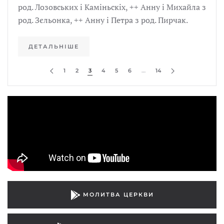
род. Лозовських і Каміньскіх, ++ Анну і Михайла з
род. Зєльонка, ++ Анну і Петра з род. Пирчак.
ДЕТАЛЬНІШЕ
1
2
3
4
5
6
…
14
МОЛИТВА ЦЕРКВИ