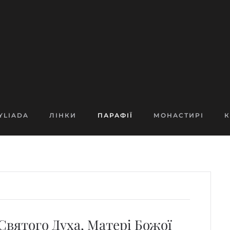
YLIADA
ЛІНКИ
ПАРАФІЇ
МОНАСТИРІ
К
 Святого Духа, Матері Божої