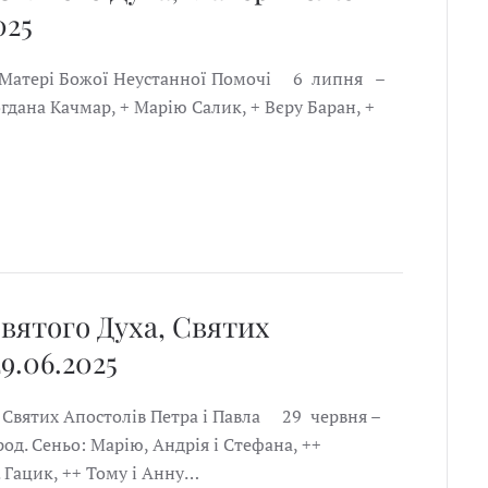
025
ха, Матері Божої Неустанної Помочі 6 липня –
огдана Качмар, + Марію Салик, + Вєру Баран, +
Святого Духа, Святих
9.06.2025
, Святих Апостолів Петра і Павла 29 червня –
род. Сеньо: Марію, Андрія і Стефана, ++
д. Гацик, ++ Тому і Анну…