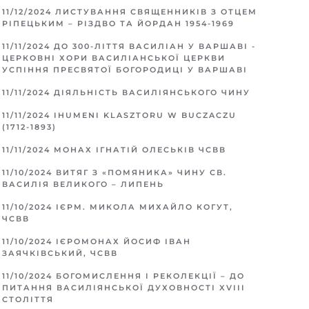
11/12/2024
ЛИСТУВАННЯ СВЯЩЕННИКІВ З ОТЦЕМ
РІПЕЦЬКИМ – РІЗДВО ТА ЙОРДАН 1954-1969
11/11/2024
ДО 300-ЛІТТЯ ВАСИЛІАН У ВАРШАВІ -
ЦЕРКОВНІ ХОРИ ВАСИЛІАНСЬКОЇ ЦЕРКВИ
УСПІННЯ ПРЕСВЯТОЇ БОГОРОДИЦІ У ВАРШАВІ
11/11/2024
ДІЯЛЬНІСТЬ ВАСИЛІЯНСЬКОГО ЧИНУ
11/11/2024
IHUMENI KLASZTORU W BUCZACZU
(1712-1893)
11/11/2024
МОНАХ ІГНАТІЙ ОЛЕСЬКІВ ЧСВВ
11/10/2024
ВИТЯГ З «ПОМЯНИКА» ЧИНУ СВ.
ВАСИЛІЯ ВЕЛИКОГО – ЛИПЕНЬ
11/10/2024
ІЄРМ. МИКОЛА МИХАЙЛО КОГУТ,
ЧСВВ
11/10/2024
ІЄРОМОНАХ ЙОСИФ ІВАН
ЗАЯЧКІВСЬКИЙ, ЧСВВ
11/10/2024
БОГОМИСЛЕННЯ І РЕКОЛЕКЦІЇ – ДО
ПИТАННЯ ВАСИЛІЯНСЬКОЇ ДУХОВНОСТІ XVIII
СТОЛІТТЯ