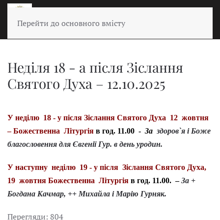
Перейти до основного вмісту
Неділя 18 - а після Зіслання
Святого Духа – 12.10.2025
У неділю 18 - у після Зіслання Святого Духа 12 жовтня
– Божественна Літургія
в год. 11.00 -
За
здоров`я і Боже
благословення для Євгенії Гур
.
в день уродин.
У наступну неділю 19 - у після Зіслання Святого Духа,
19 жовтня Божественна Літургія
в год. 11.00. –
За
+
Богдана Качмар, ++ Михайла і Марію Гурняк.
Перегляди: 804