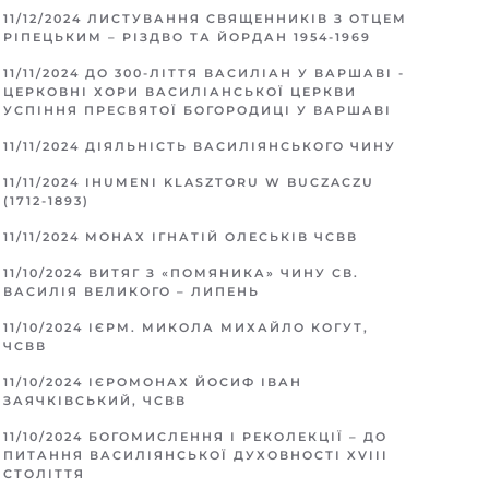
11/12/2024
ЛИСТУВАННЯ СВЯЩЕННИКІВ З ОТЦЕМ
РІПЕЦЬКИМ – РІЗДВО ТА ЙОРДАН 1954-1969
11/11/2024
ДО 300-ЛІТТЯ ВАСИЛІАН У ВАРШАВІ -
ЦЕРКОВНІ ХОРИ ВАСИЛІАНСЬКОЇ ЦЕРКВИ
УСПІННЯ ПРЕСВЯТОЇ БОГОРОДИЦІ У ВАРШАВІ
11/11/2024
ДІЯЛЬНІСТЬ ВАСИЛІЯНСЬКОГО ЧИНУ
11/11/2024
IHUMENI KLASZTORU W BUCZACZU
(1712-1893)
11/11/2024
МОНАХ ІГНАТІЙ ОЛЕСЬКІВ ЧСВВ
11/10/2024
ВИТЯГ З «ПОМЯНИКА» ЧИНУ СВ.
ВАСИЛІЯ ВЕЛИКОГО – ЛИПЕНЬ
11/10/2024
ІЄРМ. МИКОЛА МИХАЙЛО КОГУТ,
ЧСВВ
11/10/2024
ІЄРОМОНАХ ЙОСИФ ІВАН
ЗАЯЧКІВСЬКИЙ, ЧСВВ
11/10/2024
БОГОМИСЛЕННЯ І РЕКОЛЕКЦІЇ – ДО
ПИТАННЯ ВАСИЛІЯНСЬКОЇ ДУХОВНОСТІ XVIII
СТОЛІТТЯ