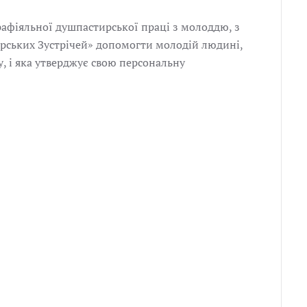
рафіяльної душпастирської праці з молоддю, з
ворських Зустрічей» допомогти молодій людині,
у, і яка утверджує свою персональну