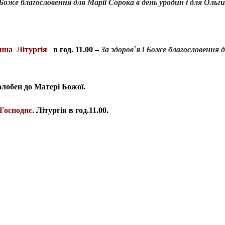
і Боже благословення для Марії Сорока в день уродин і для Ольг
нна Літургія
в год. 11.00 –
За здоров`я і Боже благословення
олобен до Матері Божої.
Господнє.
Літургія в год.11.00.