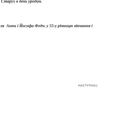
и Старух в день уродин.
 для Анни і Йосифа Федч
.
у 55-у річницю вінчання і
НАСТУПНА