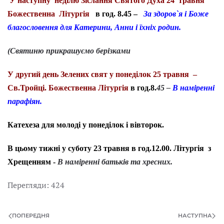
У наступну неділю Зіслання Святого Духа 24 травня
Божественна Літургія
в год. 8.45 –
За здоров`я і Боже
благословення для Катерини, Анни і їхніх родин.
(Святиню прикрашуємо берізками
У другий день Зелених свят у понеділок 25 травня –
Св.Тройці. Божественна Літургія
в год.8.
45 –
В наміренні
парафіян.
Катехеза для молоді у понеділок і вівторок.
В цьому тижні у суботу 23 травня в год.12.00. Літургія з
Хрещенням -
В наміренні батьків та хресних.
Перегляди: 424
ПОПЕРЕДНЯ
НАСТУПНА