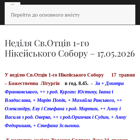
Перейти до основного вмісту
Неділя Св.Отців 1-го
Нікейського Собору – 17.05.2026
У неділю Св.Отців 1-го Нікейського Собору 17 травня
– Божественна Літургія
в год. 8.45. -
За + Дмитра
Франковського, ++ з род. Курган: Юстину, Івана і
Владислава, + Марію Попік, + Михайла Равського, ++
Олександру, Еву і Стефана з род. Мартин, ++ Анну і
Василя з род. Оверко, ++ з род.Оринчак і Судин, + Анну
Федоришак, + Стефана
Зєльонка.