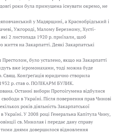
 довгі роки була примушена існувати окремо, не
іяповчанський у Мадярщині, а Краснобрідський і
чеві, Ужгороді, Малому Березному, Хусті-
 які 2 листопада 1920 р. приїхали, щоб
 життя на Закарпатті. Деякі Закарпатські
 Престолом, було усталено, якщо на Закарпатті
удуть вже ієромонахами, тоді можна буде
р. Свящ. Конґреґація юридично створила
1932 р. став о. ПОЛІКАРМ БУЛИК.
дована. Останні вибори Протоігумена відбулися
свободи в Україні. Після повернення прав Чинові
екількох років діяльність Закарпатської
 Україні. У 2008 році Генеральна Капітула Чину,
вінції св. Миколая і передає дану справу
й, тими днями довершилося відновлення