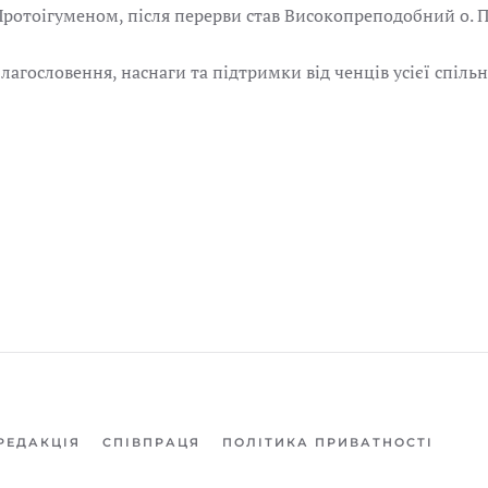
м Протоігуменом, після перерви став Високопреподобний 
гословення, наснаги та підтримки від ченців усієї спільн
РЕДАКЦІЯ
СПІВПРАЦЯ
ПОЛІТИКА ПРИВАТНОСТІ