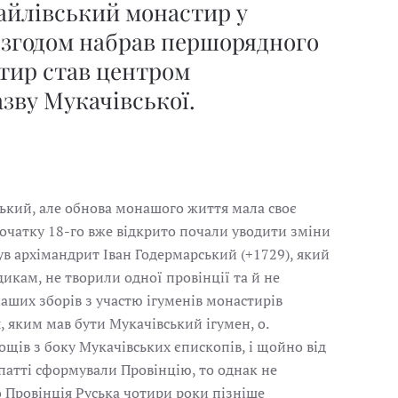
хайлівський монастир у
 згодом набрав першорядного
тир став центром
азву Мукачівської.
ький, але обнова монашого життя мала своє
 початку 18-го вже відкрито почали уводити зміни
 був архімандрит Іван Годермарський (+1729), який
икам, не творили одної провінції та й не
наших зборів з участю ігуменів монастирів
, яким мав бути Мукачівський ігумен, о.
щів з боку Мукачівських єпископів, і щойно від
патті сформували Провінцію, то однак не
о Провінція Руська чотири роки пізніше