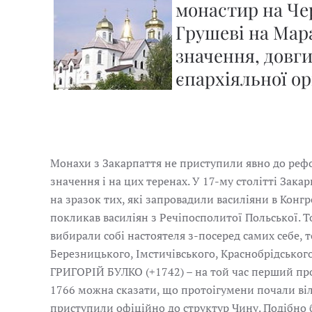
монастир на Че
Грушеві на Мар
значення, довг
єпархіяльної ор
Монахи з Закарпаття не приступили явно до реф
значення і на цих теренах. У 17-му столітті Зак
на зразок тих, які запровадили василіяни в Конгр
покликав василіян з Речіпосполитої Польської. Т
вибирали собі настоятеля з-посеред самих себе, т
Березницького, Імстичівського, Краснобрідського 
ГРИГОРІЙ БУЛКО (+1742) – на той час перший про
1766 можна сказати, що протоігумени почали віл
приступили офіційно до структур Чину. Подібно б