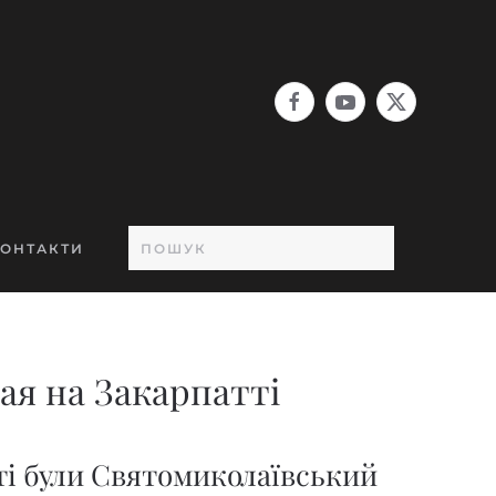
ОНТАКТИ
ая на Закарпатті
і були Святомиколаївський