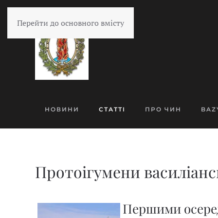
Перейти до основного вмісту
НОВИНИ
СТАТТІ
ПРО ЧИН
BAZ
Протоігумени василіансь
Першими осеред