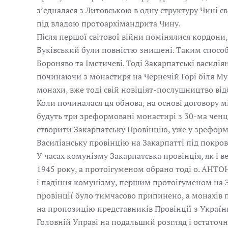
з’єдналася з Литовською в одну структуру Чині с
під владою протоархімандрита Чину.
Після першої світової війни помінялися кордони,
Буківський були повністю знищені. Таким способ
Бороняво та Імстичеві. Тоді Закарпатські василія
починаючи з монастиря на Чернечій Горі біля Му
монахи, вже тоді свій новіціят-послушництво відб
Коли починалася ця обнова, на основі договору 
будуть три зреформовані монастирі з 30-ма ченц
створити Закарпатську Провінцію, уже у зреформ
Василіанську провінцію на Закарпатті під покров
У часах комунізму Закарпатська провінція, як і 
1945 року, а протоігуменом обрано тоді о. АНТОН
і падіння комунізму, першим протоігуменом на За
провінції було тимчасово припинено, а монахів п
на пропозицію представників Провінції з України
Головній Управі на подальший розгляд і остато