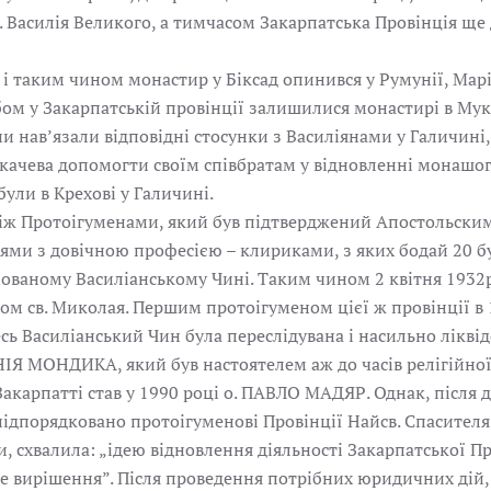
в. Василія Великого, а тимчасом Закарпатська Провінція ще
 і таким чином монастир у Біксад опинився у Румунії, Мар
ом у Закарпатській провінції залишилися монастирі в Мука
ни нав’язали відповідні стосунки з Василіянами у Галичині,
качева допомогти своїм співбратам у відновленні монашого
ули в Крехові у Галичині.
між Протоігуменами, який був підтверджений Апостольским
ями з довічною професією – клириками, з яких бодай 20 б
ованому Василіанському Чині. Таким чином 2 квітня 1932
ом св. Миколая. Першим протоігуменом цієї ж провінції в 
весь Василіанський Чин була переслідувана і насильно лікві
ІЯ МОНДИКА, який був настоятелем аж до часів релігійної 
карпатті став у 1990 році о. ПАВЛО МАДЯР. Однак, після д
ідпорядковано протоігуменові Провінції Найсв. Спасителя в
, схвалила: „ідею відновлення діяльності Закарпатської Про
чне вирішення”. Після проведення потрібних юридичних ді