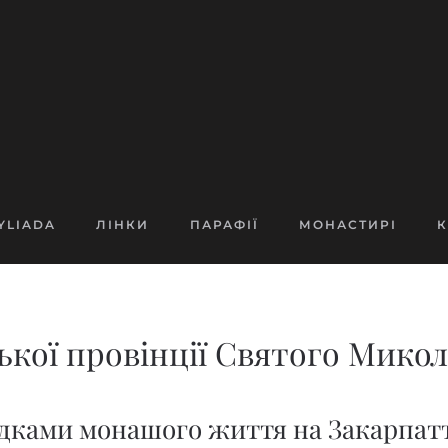
YLIADA
ЛІНКИ
ПАРАФІЇ
МОНАСТИРІ
К
кої провінції Святого Микол
ками монашого життя на Закарпатт