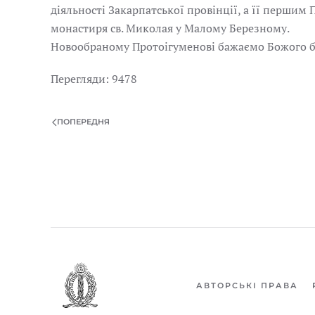
діяльності Закарпатської провінції, а її перши
монастиря св. Миколая у Малому Березному.
Новообраному Протоігуменові бажаємо Божого бла
Перегляди: 9478
ПОПЕРЕДНЯ
АВТОРСЬКІ ПРАВА