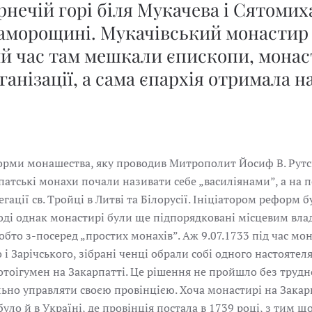
рнечій горі біля Мукачева і Сятоми
аморощині. Мукачівський монастир
ий час там мешкали єпископи, монас
ганізації, а сама єпархія отримала н
орми монашества, яку проводив Митрополит Йосиф В. Рутс
арпатські монахи почали називати себе „василіянами”, а на
егації св. Тройці в Литві та Білорусії. Ініціатором реформ
оді однак монастирі були ще підпорядковані місцевим влад
обто з-посеред „простих монахів”. Аж 9.07.1733 під час мо
і Зарічського, зібрані ченці обрали собі одного настоятеля
тоігумен на Закарпатті. Це рішення не пройшло без трудно
ьно управляти своєю провінцією. Хоча монастирі на Закар
уло й в Україні, де провінція постала в 1739 році, з тим щ