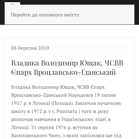
Перейти до основного вмісту
08 березня 2010
Владика Володимир Ющак, ЧСВВ
Єпарх Вроцлавсько-Ґданський
Владика Володимир Ющак, ЧСВВ Єпарх
Вроцлавсько-Ґданський Народився 19 липня
1957 p. в Лігниці (Польща). Закінчив початкову
школу в 1972 p. у с. Росохата і того ж року
розпочав навчання в Українському ліцеї в
Лігниці. 31 серпня 1976 p. вступив до
Василіянського Чину, з яким запізнався ще під