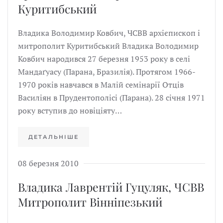
Куритибський
Владика Володимир Ковбич, ЧСВВ архієпископ і
митрополит Куритибський Владика Володимир
Ковбич народився 27 березня 1953 року в селі
Мандаґуасу (Парана, Бразилія). Протягом 1966-
1970 років навчався в Малій семінарії Отців
Василіян в Прудентополісі (Парана). 28 січня 1971
року вступив до новіціяту…
ДЕТАЛЬНІШЕ
08 березня 2010
Владика Лаврентій Гуцуляк, ЧСВВ
Митрополит Вінніпезький