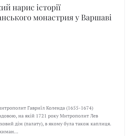
ий нарис історії
анського монастрия у Варшаві
 митрополит Гавриїл Коленда (1655-1674)
довою, на якій 1721 року Митрополит Лев
ховий дім (палату), в якому була також каплиця.
Архиман…