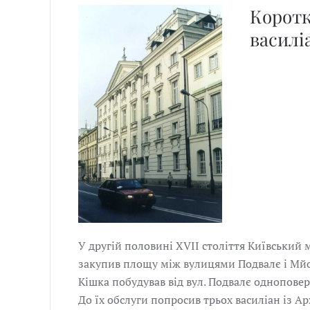
Коротк
василі
У другій половині ХVІІ століття Київський
закупив площу між вулицями Подвалє і Мйо
Кішка побудував від вул. Подвалє одноповер
До їх обслуги попросив трьох василіан із 