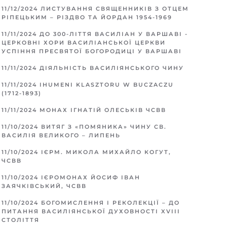
11/12/2024
ЛИСТУВАННЯ СВЯЩЕННИКІВ З ОТЦЕМ
РІПЕЦЬКИМ – РІЗДВО ТА ЙОРДАН 1954-1969
11/11/2024
ДО 300-ЛІТТЯ ВАСИЛІАН У ВАРШАВІ -
ЦЕРКОВНІ ХОРИ ВАСИЛІАНСЬКОЇ ЦЕРКВИ
УСПІННЯ ПРЕСВЯТОЇ БОГОРОДИЦІ У ВАРШАВІ
11/11/2024
ДІЯЛЬНІСТЬ ВАСИЛІЯНСЬКОГО ЧИНУ
11/11/2024
IHUMENI KLASZTORU W BUCZACZU
(1712-1893)
11/11/2024
МОНАХ ІГНАТІЙ ОЛЕСЬКІВ ЧСВВ
11/10/2024
ВИТЯГ З «ПОМЯНИКА» ЧИНУ СВ.
ВАСИЛІЯ ВЕЛИКОГО – ЛИПЕНЬ
11/10/2024
ІЄРМ. МИКОЛА МИХАЙЛО КОГУТ,
ЧСВВ
11/10/2024
ІЄРОМОНАХ ЙОСИФ ІВАН
ЗАЯЧКІВСЬКИЙ, ЧСВВ
11/10/2024
БОГОМИСЛЕННЯ І РЕКОЛЕКЦІЇ – ДО
ПИТАННЯ ВАСИЛІЯНСЬКОЇ ДУХОВНОСТІ XVIII
СТОЛІТТЯ