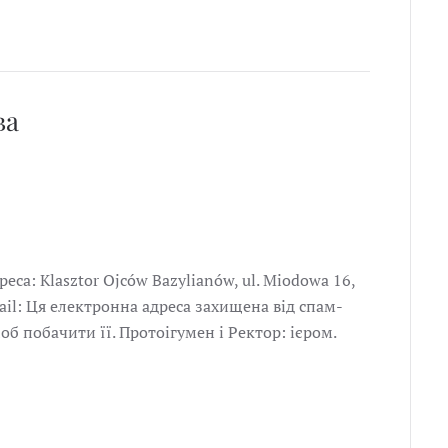
ва
са: Klasztor Ojców Bazylianów, ul. Miodowa 16,
ail: Ця електронна адреса захищена від спам-
щоб побачити її. Протоігумен і Ректор: ієром.