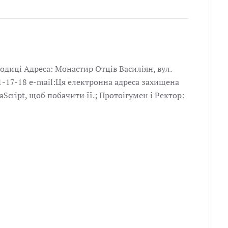
диці Адреса: Монастир Отців Василіян, вул.
31-17-18 e-mail:Ця електронна адреса захищена
aScript, щоб побачити її.; Протоігумен і Ректор: