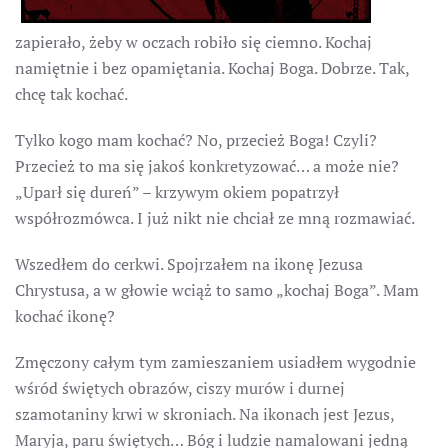
zapierało, żeby w oczach robiło się ciemno. Kochaj
namiętnie i bez opamiętania. Kochaj Boga. Dobrze. Tak,
chcę tak kochać.
Tylko kogo mam kochać? No, przecież Boga! Czyli?
Przecież to ma się jakoś konkretyzować… a może nie?
„Uparł się dureń” – krzywym okiem popatrzył
współrozmówca. I już nikt nie chciał ze mną rozmawiać.
Wszedłem do cerkwi. Spojrzałem na ikonę Jezusa
Chrystusa, a w głowie wciąż to samo „kochaj Boga”. Mam
kochać ikonę?
Zmęczony całym tym zamieszaniem usiadłem wygodnie
wśród świętych obrazów, ciszy murów i durnej
szamotaniny krwi w skroniach. Na ikonach jest Jezus,
Maryja, paru świętych… Bóg i ludzie namalowani jedną