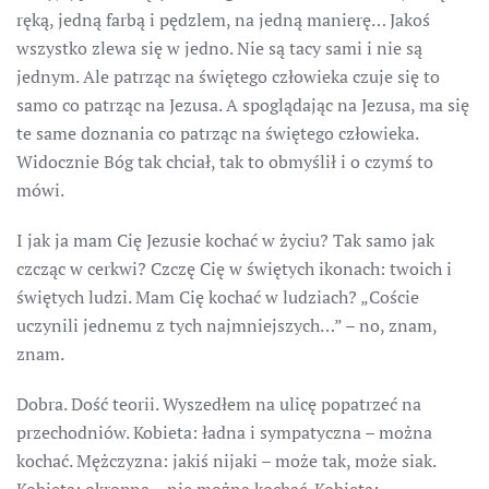
ręką, jedną farbą i pędzlem, na jedną manierę… Jakoś
wszystko zlewa się w jedno. Nie są tacy sami i nie są
jednym. Ale patrząc na świętego człowieka czuje się to
samo co patrząc na Jezusa. A spoglądając na Jezusa, ma się
te same doznania co patrząc na świętego człowieka.
Widocznie Bóg tak chciał, tak to obmyślił i o czymś to
mówi.
I jak ja mam Cię Jezusie kochać w życiu? Tak samo jak
czcząc w cerkwi? Czczę Cię w świętych ikonach: twoich i
świętych ludzi. Mam Cię kochać w ludziach? „Coście
uczynili jednemu z tych najmniejszych…” – no, znam,
znam.
Dobra. Dość teorii. Wyszedłem na ulicę popatrzeć na
przechodniów. Kobieta: ładna i sympatyczna – można
kochać. Mężczyzna: jakiś nijaki – może tak, może siak.