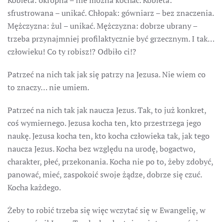
Kobieta: okropna – nie można kochać. Kobieta:
sfrustrowana – unikać. Chłopak: gówniarz – bez znaczenia.
Mężczyzna: żul – unikać. Mężczyzna: dobrze ubrany –
trzeba przynajmniej profilaktycznie być grzecznym. I tak…
człowieku! Co ty robisz!? Odbiło ci!?
Patrzeć na nich tak jak się patrzy na Jezusa. Nie wiem co
to znaczy… nie umiem.
Patrzeć na nich tak jak naucza Jezus. Tak, to już konkret,
coś wymiernego. Jezusa kocha ten, kto przestrzega jego
naukę. Jezusa kocha ten, kto kocha człowieka tak, jak tego
naucza Jezus. Kocha bez względu na urodę, bogactwo,
charakter, płeć, przekonania. Kocha nie po to, żeby zdobyć,
panować, mieć, zaspokoić swoje żądze, dobrze się czuć.
Kocha każdego.
Żeby to robić trzeba się więc wczytać się w Ewangelię, w