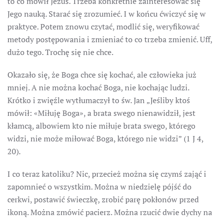
to co mówił Jezus. Trzeba konkretnie zainteresować się
Jego nauką. Starać się zrozumieć. I w końcu ćwiczyć się w
praktyce. Potem znowu czytać, modlić się, weryfikować
metody postępowania i zmieniać to co trzeba zmienić. Uff,
dużo tego. Trochę się nie chce.
Okazało się, że Boga chce się kochać, ale człowieka już
mniej. A nie można kochać Boga, nie kochając ludzi.
Krótko i zwięźle wytłumaczył to św. Jan „Jeśliby ktoś
mówił: «Miłuję Boga», a brata swego nienawidził, jest
kłamcą, albowiem kto nie miłuje brata swego, którego
widzi, nie może miłować Boga, którego nie widzi” (1 J 4,
20).
I co teraz katoliku? Nic, przecież można się czymś zająć i
zapomnieć o wszystkim. Można w niedzielę pójść do
cerkwi, postawić świeczkę, zrobić parę pokłonów przed
ikoną. Można zmówić pacierz. Można rzucić dwie dychy na