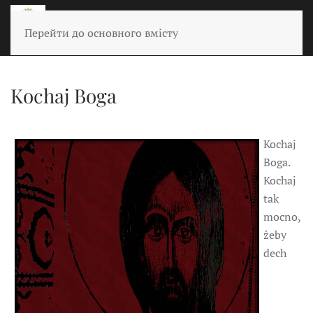
Перейти до основного вмісту
Kochaj Boga
Kochaj
Boga.
Kochaj
tak
mocno,
żeby
dech