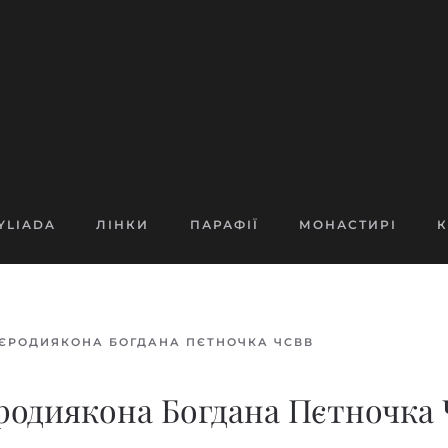
YLIADA
ЛІНКИ
ПАРАФІЇ
МОНАСТИРІ
К
ІЄРОДИЯКОНА БОГДАНА ПЄТНОЧКА ЧСВВ
родиякона Богдана Пєтночка