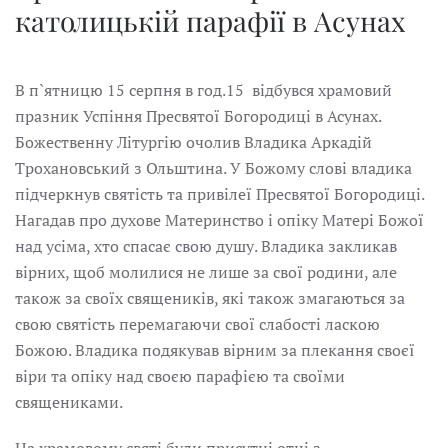
католицькій парафії в Асунах
В п
`
ятницю 15 серпня в год.15 відбувся храмовий
празник Успіння Пресвятої Богородиці в Асунах.
Божественну Літургію очолив Владика Аркадій
Трохановський з Ольштина. У Божому слові владика
підчеркнув святість та привілеї Пресвятої Богородиці.
Нагадав про духове Материнство і опіку Матері Божої
над усіма, хто спасає свою душу. Владика закликав
вірних, щоб молилися не лише за свої родини, але
також за своїх священиків, які також змагаються за
свою святість перемагаючи свої слабості ласкою
Божою. Владика подякував вірним за плекання своєї
віри та опіку над своєю парафією та своїми
священиками.
На храмовому святі були присутні отці з