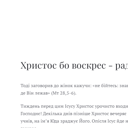
Христос бо воскрес - рад
Тоді заговорив до жінок кажучи: «не бійтесь: знаю
де Він лежав» (Мт 28,5-6).
Тиждень перед цим Ісусу Христос урочисто входит
Господнє! Декілька днів пізніше Христос вечеряє 
учнів, на імʼя Юда зраджує Його. Опісля Ісус йде