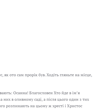
, як ото сам прорік був. Ходіть гляньте на місце,
ають: Осанна! Благословен Хто йде в імʼя
а них в оливному саді, а після цього один з тих
Його розпинають на цьому ж хресті і Христос