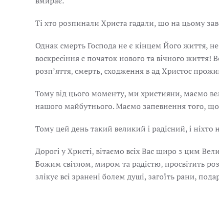
вмирає.
Ті хто розпинали Христа гадали, що на цьому зав
Однак смерть Господа не є кінцем Його життя, не
воскресіння є початок нового та вічного життя! 
розпʼяття, смерть, сходження в ад Христос прожи
Тому від цього моменту, ми християни, маємо ве
нашого майбутнього. Маємо запевнення того, що 
Тому цей день такий великий і радісний, і ніхто н
Дорогі у Христі, вітаємо всіх Вас щиро з цим Ве
Божим світлом, миром та радістю, просвітить р
злікує всі зранені болем душі, загоїть рани, под