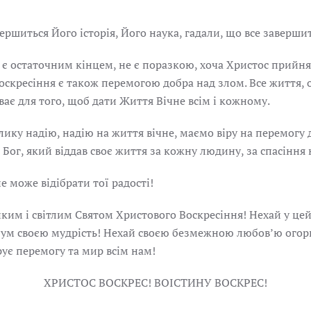
ершиться Його історія, Його наука, гадали, що все завершит
 є остаточним кінцем, не є поразкою, хоча Христос прийня
Воскресіння є також перемогою добра над злом. Все життя, 
ває для того, щоб дати Життя Вічне всім і кожному.
лику надію, надію на життя вічне, маємо віру на перемогу
Бог, який віддав своє життя за кожну людину, за спасіння
е може відібрати тої радості!
ликим і світлим Святом Христового Воскресіння! Нехай у ц
озум своєю мудрість! Нехай своєю безмежною любовʼю ого
арує перемогу та мир всім нам!
ХРИСТОС ВОСКРЕС! ВОІСТИНУ ВОСКРЕС!