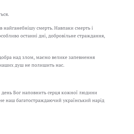
ься.
в найганебнішу смерть. Навпаки смерть і
особливо останні дні, добровільне страждання,
 добра над злом, маємо велике запевнення
 наших душ не полишить нас.
ей день Бог наповнить серця кожної людини
рне наш багатостраждаючий український нарід