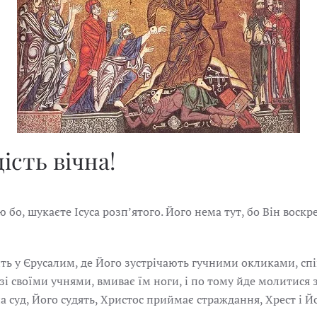
ість вічна!
 бо, шукаєте Ісуса розпʼятого. Його нема тут, бо Він воскрес
ь у Єрусалим, де Його зустрічають гучними окликами, спів
зі своїми учнями, вмиває їм ноги, і по тому йде молитися з
 на суд, Його судять, Христос приймає страждання, Хрест і 