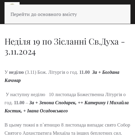
Перейти до основного вмісту
Неділя 19 по Зісланні Св.Духа -
3.11.2024
У
неділю
(3.11) Бож. Літургія о год.
11.00
За + Богдана
Качмар
У наступну неділю 10 листопада Божественна Літургія о
год.
11.00
–
За + Зенона Сподарек, ++ Катерину і Михайла
Костик, + Івана Осадовського
В цьому тижні в п`ятницю 8 листопада випадає свято Собор
Святого Архистратига Михаїла та інших беплотних сил.