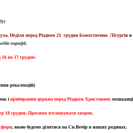
ду)
Духа, Неділя перед Різдвом 21 грудня Божественна Літургія
в 
одіїв парафії.
 16 по 17 грудня:
чення реколекцій)
нок і
прибирання церкви перед Різдвом Христовим
: мешканці
вер 18 грудня. Просимо зголошувати хворих.
сфори
, якою будемо ділитися на Св.Вечір в наших родинах.