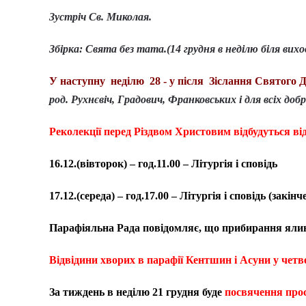
Зустріч Св. Миколая.
Збірка: Свята без тата.(14 грудня в неділю біля вихо
У наступну неділю 28 - у після Зіслання Святого 
род. Рухнєвіч, Градович, Франковських і для всіх добр
Реколекції перед Різдвом Христовим відбудуться від
16.12.(вівторок) – год.11.00 – Літургія і сповідь
17.12.(середа) – год.17.00 – Літургія і сповідь (закін
Парафіяльна Рада повідомляє, що прибирання яли
Відвідини хворих в парафії Кентшин і Асуни у чет
За тиждень в неділю 21 грудня буде
посвячення про