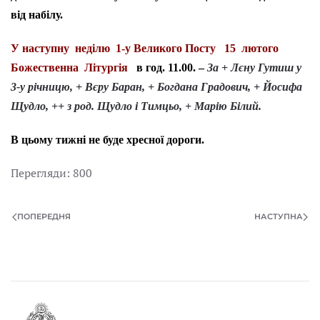
від набілу.
У наступну неділю 1-у Великого Посту 15 лютого
Божественна Літургія
в год. 11.00. –
За + Лєну Гутиш у
3-у річницю, + Вєру Баран, + Богдана Градович, + Йосифа
Щудло, ++ з род. Щудло і Тимцьо, + Марію Білий.
В цьому тижні не буде хресної дороги.
Перегляди: 800
ПОПЕРЕДНЯ
НАСТУПНА