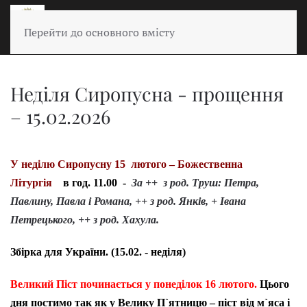
Перейти до основного вмісту
Неділя Сиропусна - прощення
– 15.02.2026
У неділю Сиропусну 15 лютого – Божественна
Літургія
в год. 11.00 -
За ++ з род. Труш: Петра,
Павлину, Павла і Романа, ++ з род. Янків, + Івана
Петрецького, ++ з род. Хахула.
Збірка для України. (15.02. - неділя)
Великий Піст починається у понеділок 16 лютого.
Цього
дня постимо так як у Велику П`ятницю – піст від м`яса і