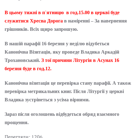
В цьому тижні в п`ятницю в год.15.00 в церкві буде
служитися Хресна Дорога
в наміренні – За навернення
грішників. Всіх щиро запрошую.
В нашій парафії 16 березня у неділю відубеться
Канонічна Візитація, яку проведе Владика Аркадій
Трохановський.
З тої причини Літургія в Асунах 16
березня буде в год.12.
Канонічна візитація це перевірка стану парафії. А також
перевірка метрикальних книг. Після Літургії у церкві
Владика зустрінеться з усіма вірними.
Зараз після оголошень відбудеться обряд взаємного
прощення.
Перегляди: 1206