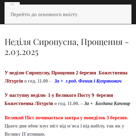
Перейти до основного вмісту
Неділя Сиропусна, Прощення -
2.03.2025
У неділю Сиропусну, Прощення 2 березня Божественна
Літургія
о год. 11.00 -
За + з род. Феник і Купрянович
У наступну неділю 1-у Великого Посту 9 березня
Божественна Літургія
о год. 11.00. –
За + Богдана Качмар
Великий Піст починається завтра у понеділок 3 березня
.
Цього дня обов`язує піст від м`яса і від набілу, так як у
Велику П`ятницю.