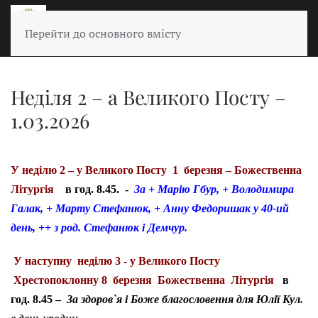
Перейти до основного вмісту
Неділя 2 – а Великого Посту –
1.03.2026
У неділю 2 – у Великого Посту 1 березня – Божественна
Літургія
в год. 8.45. -
За + Марію Гбур, + Володимира
Галак, + Марту Стефанюк, + Анну Федоришак у 40-ий
день, ++ з род. Стефанюк і Демчур.
У наступну неділю 3 - у Великого Посту
Хрестопоклонну 8 березня Божественна Літургія
в
год. 8.45 –
За здоров`я і Боже благословення для Юлії Кул
.