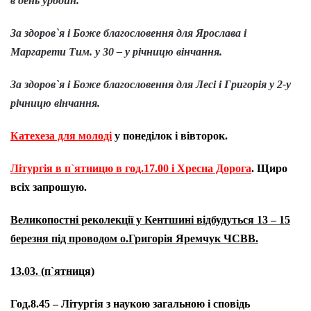
в день уродин.
За здоров`я і Боже благословення для Ярослава і
Маргарети Тим
.
у 30 – у річницю вінчання.
За здоров`я і Боже благословення для Лесі і Григорія у 2-у
річницю вінчання.
Катехеза для молоді
у понеділок і вівторок.
Літургія в п`ятницю в год.17.00 і Хресна Дорога
. Щиро
всіх запрошую.
Великопостні реколекції у Кентшині відбудуться 13 – 15
березня під проводом о.Григорія Яремчук ЧСВВ.
13.03. (п`ятниця)
Год.8.45 – Літургія з наукою загальною і сповідь