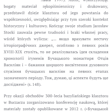
bogaty materiał rękopiśmienniczy i drukowany,
przedstawił dzieje klasztoru od jego powstania do
współczesności, uwzględniając przy tym szeroki kontekst
historyczny i kulturowy. Kończąc swoje studium Jarosław
Stocki zauważa pewne trudności i braki własnej pracy,
wśród których wylicza: „... якщо врахувати нестачу
історіографічних джерел, особливо з певних років
XVIII-XIX століть, то не реалізувалась ідея складення
хронології ігуменів Бучацького монастиря Отців
Василіян і – бажання ширшого висвітлення духовного
служіння бучацьких василіян на певних етапах
зазначеного періоду. Тож, думаю, ці аспекти будуть ще
досліджені» (s. 148).
Przy okazji obchodów 300-lecia bazyliańskiego klasztoru
w Buczaczu zorganizowano konferencję naukową, której
materiały zostały opublikowane w 2012 r. («Бучацький