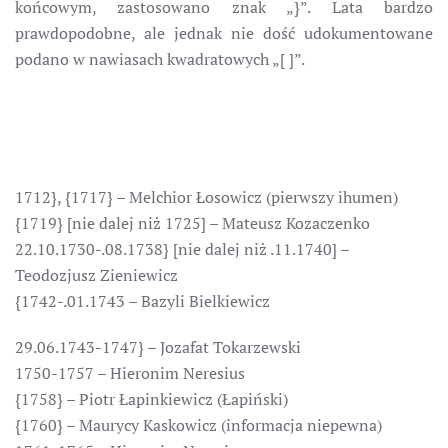
końcowym, zastosowano znak „}”. Lata bardzo
prawdopodobne, ale jednak nie dość udokumentowane
podano w nawiasach kwadratowych „[ ]”.
1712}, {1717} – Melchior Łosowicz (pierwszy ihumen)
{1719} [nie dalej niż 1725] – Mateusz Kozaczenko
22.10.1730-.08.1738} [nie dalej niż .11.1740] –
Teodozjusz Zieniewicz
{1742-.01.1743 – Bazyli Bielkiewicz
29.06.1743-1747} – Jozafat Tokarzewski
1750-1757 – Hieronim Neresius
{1758} – Piotr Łapinkiewicz (Łapiński)
{1760} – Maurycy Kaskowicz (informacja niepewna)