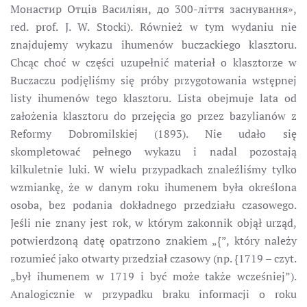
Монастир Отців Василіян, до 300-ліття заснування»,
red. prof. J. W. Stocki). Również w tym wydaniu nie
znajdujemy wykazu ihumenów buczackiego klasztoru.
Chcąc choć w części uzupełnić materiał o klasztorze w
Buczaczu podjęliśmy się próby przygotowania wstępnej
listy ihumenów tego klasztoru. Lista obejmuje lata od
założenia klasztoru do przejęcia go przez bazylianów z
Reformy Dobromilskiej (1893). Nie udało się
skompletować pełnego wykazu i nadal pozostają
kilkuletnie luki. W wielu przypadkach znaleźliśmy tylko
wzmiankę, że w danym roku ihumenem była określona
osoba, bez podania dokładnego przedziału czasowego.
Jeśli nie znany jest rok, w którym zakonnik objął urząd,
potwierdzoną datę opatrzono znakiem „{”, który należy
rozumieć jako otwarty przedział czasowy (np. {1719 – czyt.
„był ihumenem w 1719 i być może także wcześniej”).
Analogicznie w przypadku braku informacji o roku