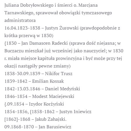
Juliana Dobryłowskiego i śmierci o. Marcjana
Tarnawskiego, sprawował obowiązki tymczasowego
administratora
16.04.1823-1838 – Justyn Żurowski (prawdopodobnie z
krótka przerwą w 1830)
{1830 – Jan Damascen Radecki (sprawa dość niejasna; w
Buczaczu mieszkał już wcześniej jako nauczyciel; w 1830
r. miała miejsce kapituła prowincyjna i być może przy tej
okazji nastąpiły pewne zmiany)
1838-30.09.1839 – Nikifor Trusz
1839-1842 – Emilian Kossak
1842-13.03.1846 – Daniel Medyński
1846-1854 – Modest Maciejewski
{.09.1854 – Izydor Korżyński
1854-1856, {1858-1862 – Justyn Iniewicz
[1862]-1868 – Jakub Zahajski.
09.1868-1870 – Jan Barusiewicz