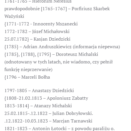
1761-1765 – Hieronim Neresius
prawdopodobnie [1765-1767] – Porfiriusz Skarbek
Ważyński
{1771-1772 - Innocenty Mszanecki
1772-1782 – Józef Michałowski
25.07.1782} – Kasjan Dziedzicki
{1785} – Adrian Andruszkiewicz (informacja niepewna)
{1785}, {1788}, {1795} – Doroteusz Michalski
(odnotowany w tych latach, nie wiadomo, czy pełnił
funkcję nieprzerwanie)
{1796 – Marceli Bołha
1797-1805 – Anastazy Dziedzicki
{1808-21.02.1813 – Apoloniusz Zabatty
1813-1814} – Atanazy Michalski
25.02.1815-.12.1822 – Julian Dobryłowski.
.12.1822-10.03.1823 – Marcjan Tarnawski
1821-1823 – Antonin Łotocki – z powodu paraliżu o.