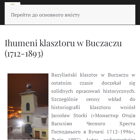
Перейти до основного вмісту
Ihumeni klasztoru w Buczaczu
(1712-1893)
Bazyliański klasztor w Buczaczu w
ostatnim czasie doczekał się
solidnych opracowań historycznych.
Szczególnie cenny wkład do
historiografii klasztoru wniósł
Jarosław Stocki («Монастир Отців
Василіян Чесного Хреста
Господнього в Бучачі 1712-1996»,
Львів 1997). Autor, wykorzystując