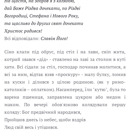
На щастя, на здоров'я з колядою,
дай Боже Різдва дочекати, по Різдві
Богородиці, Стефана і Нового Року,
та щасливо до других свят дочекати
Христос родився!
Всі відповідали:
Славім Його!
Сіно клали під обрус, під стіл і на лави, сніп жита,
котрий звався «дід» - ставлено на лаві за столом в куті
хати. Всі сідали за стіл, господар починав молитися, а
всі за ним, відтак взяв «проскуру» - малу булку, ломив
на куски і ділився з цілою родиною. (як у римо-
католиків – оплатком). Насамперед, їли "кутю", була то
варена пшениця, заправлена цукром або медом і
маком. По вечері обов'язково колядували першу
коляду: Бог предвічний народився,
Прийшов днесь із небес, щоби вздрів
Люд свій весь і утішився.