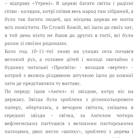
– відправу «Утрені». В церкві багато світла і радісні
співи - колядок, котрі співав весь народ там зібраний, а
було так багато людей, що місцева церква не могла
всіх помістити. По Службі Божій, всі ішли до своїх хат,
в той день ніхто не йшов до других в гості, всі були
разом зі своїми родинами.
Коло год. 10-11-тої знову на улицях села почався
великий рух, а головне дітей і молоді звичайно з
будинку читальні «Просвіта» - виходив «вертеп» -
котрий з якоюсь різдвяною штучкою ішли до кожної
хати де представляли ту виставу.
По переду ішов «Ангел» зі звіздою, котру ніс на
держаку. Звізда була зроблена з різнокольорового
паперу, оберталась, а вечором світила, уміщена в
середині звізди – свічка, за Ангелом чотири
вефлеємських пастушків з великими пастирськими
палицями, двох несло «шопку», зроблену з дерева і