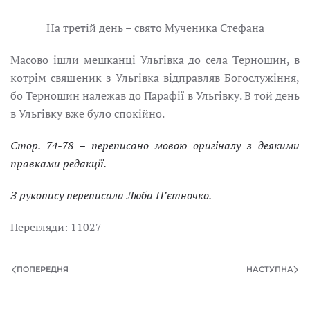
На третій день – свято Мученика Стефана
Масово ішли мешканці Ульгівка до села Терношин, в
котрім священик з Ульгівка відправляв Богослужіння,
бо Терношин належав до Парафії в Ульгівку. В той день
в Ульгівку вже було спокійно.
Стор. 74-78 – переписано мовою оригіналу з деякими
правками редакції.
З рукопису переписала Люба П’єтночко.
Перегляди: 11027
ПОПЕРЕДНЯ
НАСТУПНА