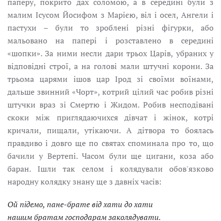
паперу, покрито дах соломою, а в середині були з
малим Ісусом Йосифом з Марією, віл і осел, Ангели і
пастухи – були то зроблені різні фігурки, або
мальовано на папері і розставлено в середині
«шопки». За ними несли дари трьох Царів, убраних у
відповідні строї, а на голові мали штучні корони. За
трьома царями ішов цар Ірод зі своїми воїнами,
дальше звинний «Чорт», котрий цілий час робив різні
штучки враз зі Смертю і Жидом. Робив несподівані
скоки між приглядаючихся дівчат і жінок, котрі
кричали, пищали, утікаючи. А дітвора то боялась
правдиво і довго ще по святах споминала про то, що
бачили у Вертепі. Часом були ще цигани, коза або
баран. Ішли так селом і колядували обов'язково
народну колядку знану ще з давніх часів:
Ой підемо, пане-брате від хати до хати
нашим братам господарам заколядувати.