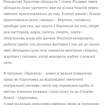
Рождество Христове обходили 7 січня. Різдвяні свята
обходили дуже урочисто: вже на кілька тижнів перед
святами приготовлялись до них. Хлопці менші і більші
приготовляли різні «шопки» - Вертепи, готовили
прибори для тих, що підуть з Вертепом по селі, убори
для пастушків, царів, Ангела, смерти, чорта і
обов’язково жида або цигана. Вчилися колядувати,
робили проби тих рухомих виставок і так аж до самих
свят. Вечорами ціле село гомоніло веселими співами,
жартами і сміхами, котрі виходили майже з кожної
хати.
В читальні «Просвіта» – рівно ж велися поважніші
праці як підготовка до відповідної святочної
театральної вистави, часто хор переводив проби зі
своїми членами колядок і інші пісні, та до Служби
Божої – підготовку.
А вже на кілька днів перед святами знову ж господині