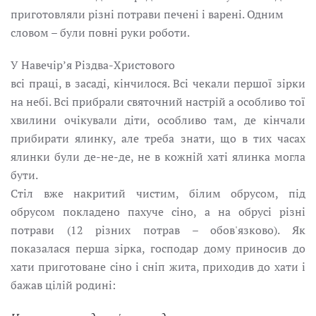
приготовляли різні потрави печені і варені. Одним
словом – були повні руки роботи.
У Навечір’я Різдва-Христового
всі праці, в засаді, кінчилося. Всі чекали першої зірки
на небі. Всі прибрали святочний настрій а особливо тої
хвилини очікували діти, особливо там, де кінчали
прибирати ялинку, але треба знати, що в тих часах
ялинки були де-не-де, не в кожній хаті ялинка могла
бути.
Стіл вже накритий чистим, білим обрусом, під
обрусом покладено пахуче сіно, а на обрусі різні
потрави (12 різних потрав – обов'язково). Як
показалася перша зірка, господар дому приносив до
хати приготоване сіно і сніп жита, приходив до хати і
бажав цілій родині: