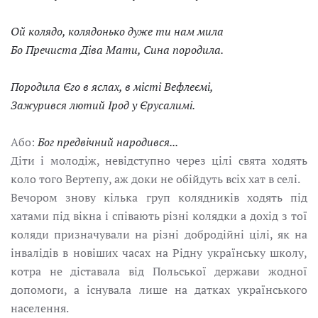
Ой колядо, колядонько дуже ти нам мила
Бо Пречиста Діва Мати, Сина породила.
Породила Єго в яслах, в місті Вефлеємі,
Зажурився лютий Ірод у Єрусалимі.
Або:
Бог предвічний народився...
Діти і молодіж, невідступно через цілі свята ходять
коло того Вертепу, аж доки не обійдуть всіх хат в селі.
Вечором знову кілька груп колядників ходять під
хатами під вікна і співають різні колядки а дохід з тої
коляди призначували на різні добродійні цілі, як на
інвалідів в новіших часах на Рідну українську школу,
котра не діставала від Польської держави жодної
допомоги, а існувала лише на датках українського
населення.