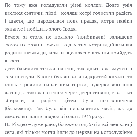
По тому вже колядували різні коляди. Довго уніч
неслися святочні пісні - коляди котрі голосили радість
і щастя, що народилася нова правда, котра навіки
запанує і побідить злого Ірода.
Вечері зі стола не прятало (прибирали), залишено
також на столі і ложки, то для тих, котрі відійшли від
родини назавжди, вірили, що власне в ту ніч прийдуть
в гості.
Діти бавилися тільки на сіні, так довго аж змучені і
там поснули. В кого був до хати відкритий комин, то
хтось з родини сипав ним горіхи, цукерки або інші
ласощі, а також і зі сіней через двері сипано, в хаті всі
збирали, а радість дітей була неограничена
(безмежна). Так було від непам'ятних часів, аж до
самого вигнання людей зі села в 1947року.
На Різдво – дуже рано, бо вже о год. 5-тій всі мешканці
села, які тільки могли ішли до церкви на Богослужіння