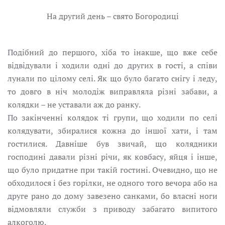
На другий день – свято Богородиці
Подібний до першого, хіба то інакше, що вже себе
відвідували і ходили одні до других в гості, а співи
лунали по цілому селі. Як що було багато снігу і леду,
то довго в ніч молодіж виправляла різні забави, а
колядки – не уставали аж до ранку.
По закінченні колядок ті групи, що ходили по селі
колядувати, збиралися кожна до іншої хати, і там
гостилися. Давніше був звичай, що колядники
господині давали різні річи, як ковбасу, яйця і інше,
що було придатне при такій гостині. Очевидно, що не
обходилося і без горілки, не одного того вечора або на
друге рано до дому завезено санками, бо власні ноги
відмовляли служби з приводу забагато випитого
алкоголю.