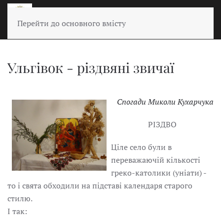
Перейти до основного вмісту
Ульгівок - різдвяні звичаї
Спогади Миколи Кухарчука
РІЗДВО
Ціле село були в
переважаючій кількості
греко-католики (уніати) -
то і свята обходили на підставі календаря старого
стилю.
І так: